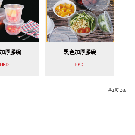
加厚膠碗
黑色加厚膠碗
HKD
HKD
共
1
页
2
条