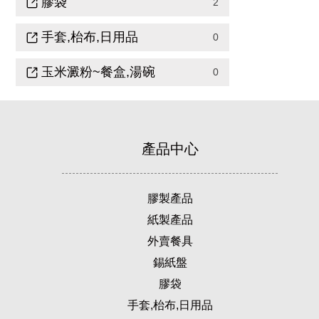
膠袋
2
手套,枱布,日用品
0
玉米澱粉~餐盒,湯碗
0
產品中心
膠製產品
紙製產品
外賣餐具
錫紙盤
膠袋
手套,枱布,日用品