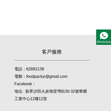
WhatsApp
客戶服務
電話：62882138
電郵：foodpackyi@gmail.com
Facebook：
地址: 新界沙田火炭坳背灣街30-32號華耀
工業中心12樓12室