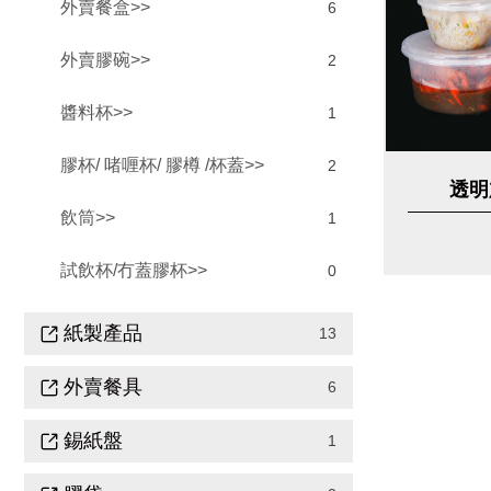
外賣餐盒>>
6
外賣膠碗>>
2
醬料杯>>
1
膠杯/ 啫喱杯/ 膠樽 /杯蓋>>
2
透明
飲筒>>
1
試飲杯/冇蓋膠杯>>
0
紙製產品
13
外賣餐具
6
錫紙盤
1