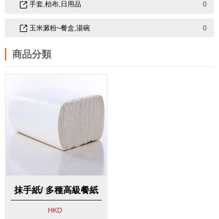
手套,枱布,日用品
0
玉米澱粉~餐盒,湯碗
0
商品分類
抹手紙/ 多種高級餐紙
巾
HKD