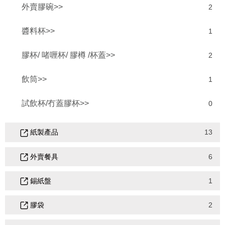
外賣膠碗>>
2
醬料杯>>
1
膠杯/ 啫喱杯/ 膠樽 /杯蓋>>
2
飲筒>>
1
試飲杯/冇蓋膠杯>>
0
紙製產品
13
外賣餐具
6
錫紙盤
1
膠袋
2