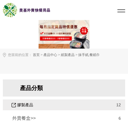
您當前的位置：
首页
>
產品中心
>
紙製產品
>
抹手紙,餐紙巾
產品分類
膠製產品
12
外賣餐盒>>
6