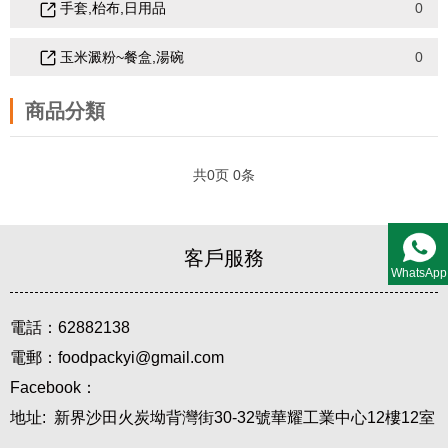
手套,枱布,日用品
0
玉米澱粉~餐盒,湯碗
0
商品分類
共
0
页
0
条
客戶服務
WhatsApp
電話：62882138
電郵：foodpackyi@gmail.com
Facebook：
地址: 新界沙田火炭坳背灣街30-32號華耀工業中心12樓12室