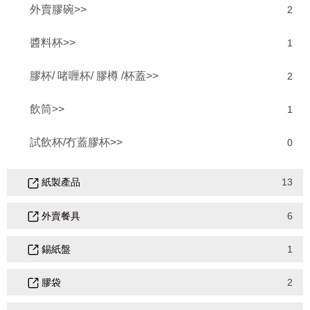
外賣膠碗>>
2
醬料杯>>
1
膠杯/ 啫喱杯/ 膠樽 /杯蓋>>
2
飲筒>>
1
試飲杯/冇蓋膠杯>>
0
紙製產品
13
外賣餐具
6
錫紙盤
1
膠袋
2