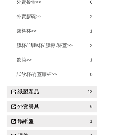
外賣餐盒>>
6
外賣膠碗>>
2
醬料杯>>
1
膠杯/ 啫喱杯/ 膠樽 /杯蓋>>
2
飲筒>>
1
試飲杯/冇蓋膠杯>>
0
紙製產品
13
外賣餐具
6
錫紙盤
1