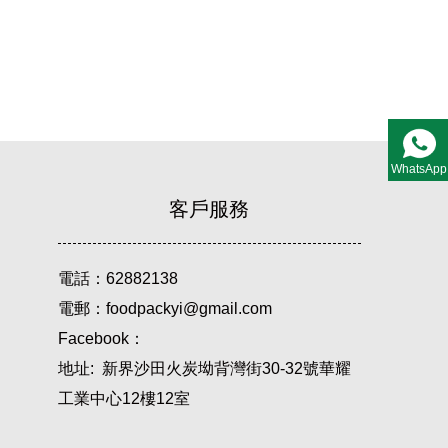
WhatsApp
客戶服務
電話：62882138
電郵：foodpackyi@gmail.com
Facebook：
地址: 新界沙田火炭坳背灣街30-32號華耀
工業中心12樓12室