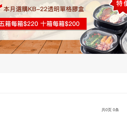
共
0
页
0
条