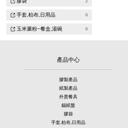
膠袋
2
手套,枱布,日用品
0
玉米澱粉~餐盒,湯碗
0
產品中心
膠製產品
紙製產品
外賣餐具
錫紙盤
膠袋
手套,枱布,日用品