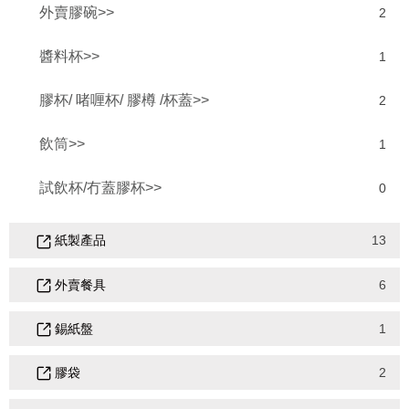
外賣膠碗>>
2
醬料杯>>
1
膠杯/ 啫喱杯/ 膠樽 /杯蓋>>
2
飲筒>>
1
試飲杯/冇蓋膠杯>>
0
紙製產品
13
外賣餐具
6
錫紙盤
1
膠袋
2