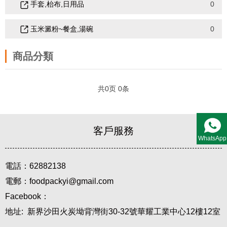
手套,枱布,日用品
0
玉米澱粉~餐盒,湯碗
0
商品分類
共
0
页
0
条
客戶服務
WhatsApp
電話：62882138
電郵：foodpackyi@gmail.com
Facebook：
地址: 新界沙田火炭坳背灣街30-32號華耀工業中心12樓12室