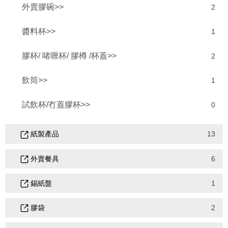
外賣膠碗>>
2
醬料杯>>
1
膠杯/ 啫喱杯/ 膠樽 /杯蓋>>
2
飲筒>>
1
試飲杯/冇蓋膠杯>>
0
紙製產品
13
外賣餐具
6
錫紙盤
1
膠袋
2