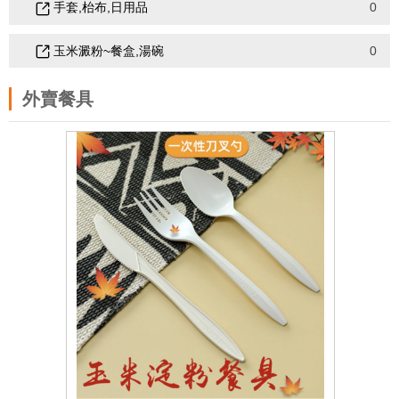
手套,枱布,日用品
0
玉米澱粉~餐盒,湯碗
0
外賣餐具