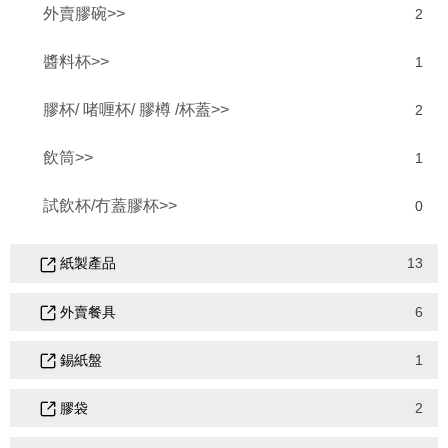
外賣膠碗>>
2
醬料杯>>
1
膠杯/ 啫喱杯/ 膠樽 /杯蓋>>
2
飲筒>>
1
試飲杯/冇蓋膠杯>>
0
紙製產品
13
外賣餐具
6
錫紙盤
1
膠袋
2