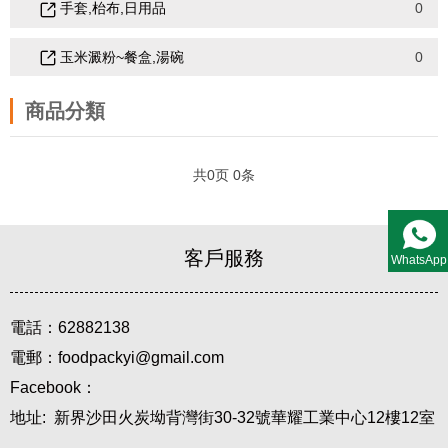
手套,枱布,日用品
0
玉米澱粉~餐盒,湯碗
0
商品分類
共
0
页
0
条
客戶服務
WhatsApp
電話：62882138
電郵：foodpackyi@gmail.com
Facebook：
地址: 新界沙田火炭坳背灣街30-32號華耀工業中心12樓12室