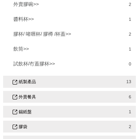
外賣膠碗>>
2
醬料杯>>
1
膠杯/ 啫喱杯/ 膠樽 /杯蓋>>
2
飲筒>>
1
試飲杯/冇蓋膠杯>>
0
紙製產品
13
外賣餐具
6
錫紙盤
1
膠袋
2