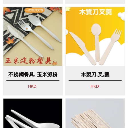
不銹鋼餐具, 玉米澱粉
木製刀,叉,羹
製刀,叉,羹
HKD
HKD