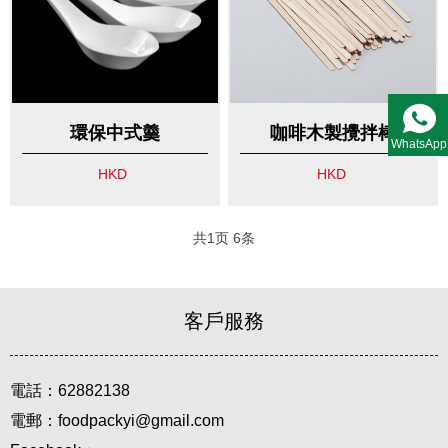
環保中式羹
咖啡木製攪拌棒
WhatsApp
HKD
HKD
共
1
页
6
条
客戶服務
電話：62882138
電郵：foodpackyi@gmail.com