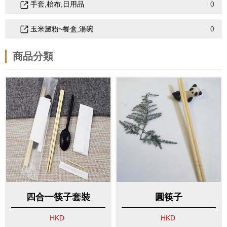
手套,枱布,日用品
0
玉米澱粉~餐盒,湯碗
0
商品分類
四合一筷子套裝
圓筷子
HKD
HKD