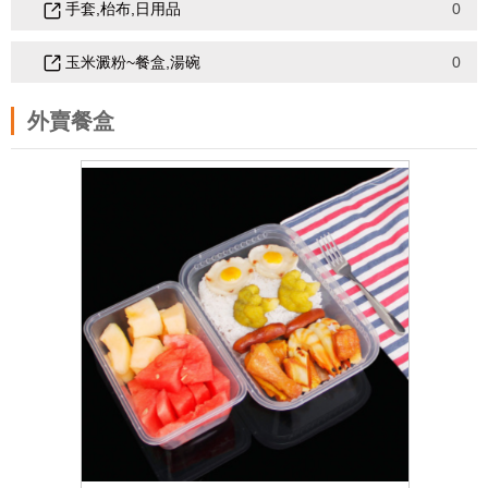
手套,枱布,日用品
0
玉米澱粉~餐盒,湯碗
0
外賣餐盒