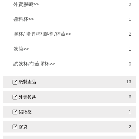
外賣膠碗>>
2
醬料杯>>
1
膠杯/ 啫喱杯/ 膠樽 /杯蓋>>
2
飲筒>>
1
試飲杯/冇蓋膠杯>>
0
紙製產品
13
外賣餐具
6
錫紙盤
1
膠袋
2